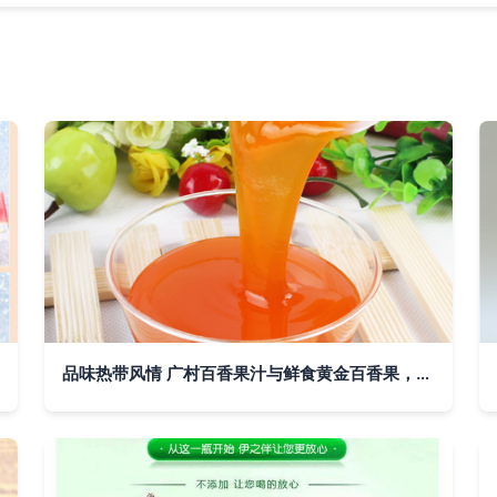
品味热带风情 广村百香果汁与鲜食黄金百香果，谁才是你的夏日至爱？