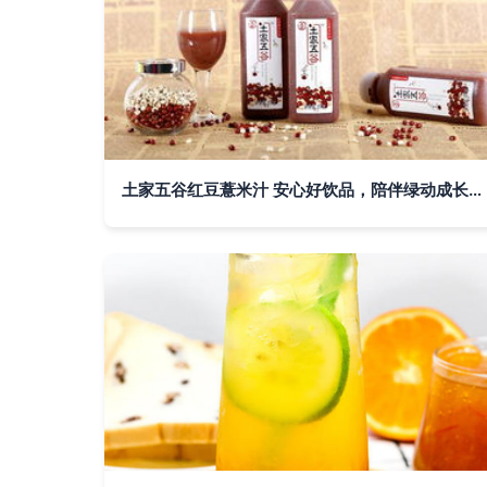
土家五谷红豆薏米汁 安心好饮品，陪伴绿动成长每一步