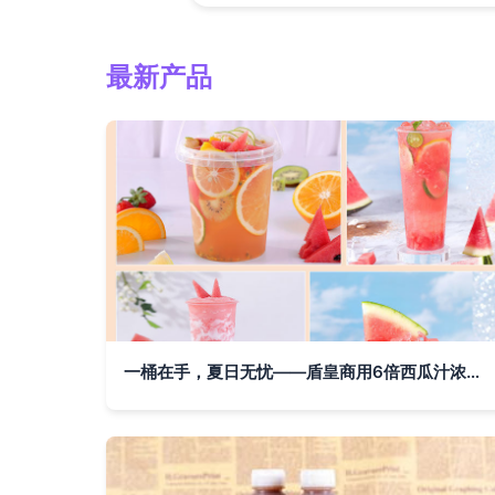
最新产品
一桶在手，夏日无忧——盾皇商用6倍西瓜汁浓缩饮料体验记