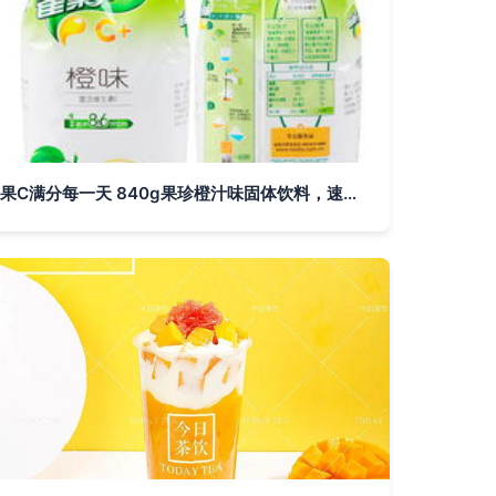
果C满分每一天 840g果珍橙汁味固体饮料，速溶冲饮的旅程