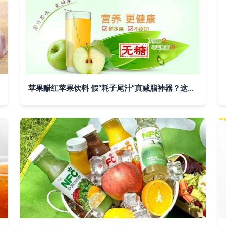
苹果醋红苹果饮料 假“耗子尾汁”真减脂神器？这箱无糖饮品居然是肠子舔杯的新套路~