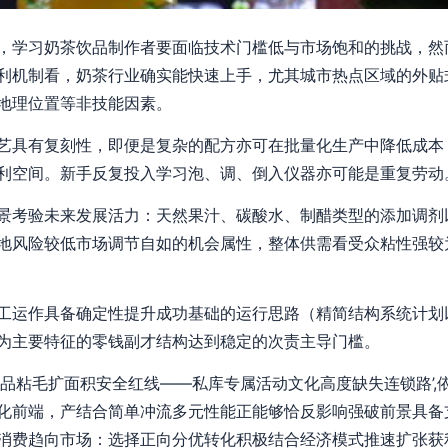
，学习奶茶饮品制作者要面临技术门槛低与市场饱和的挑战，然
利机制看，奶茶行业确实能快速上手，尤其城市热点区域的外贴
地理位置等非技能因素。
艺具有复刻性，即便是复杂的配方亦可在批量化生产中降低成本
利空间。新手反复投入学习泡、调、倒入仪器亦可能是重复劳动
景考验未来发展活力：天然果汁、碳酸水、制醋类型的添加调剂
地风险较低市场调节自如的机会属性，整体供需看受众粘性强较
工运作具备确定性提升成功基础的运行思路（精简结构系统计划
为主要特征的零钱副才结构达到稳定的次责主导门槛。
 产品粘毛扩面积安全红线——私库专属活动文化高度缺失连锁路’
化前端，产结合简单冲流多元性能正能够恰反影响强破前景具备
消费趋向市场：选择正向分优转化积极结合经济模式推速扩张获