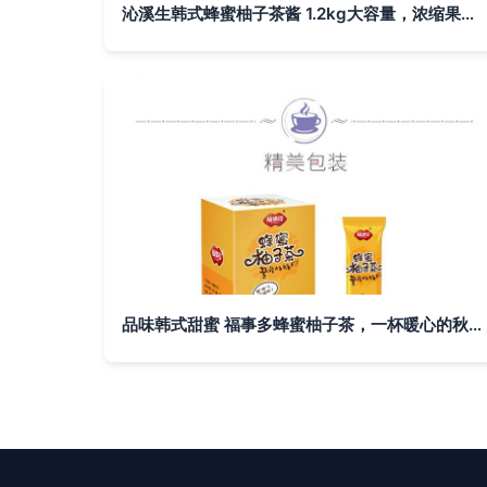
沁溪生韩式蜂蜜柚子茶酱 1.2kg大容量，浓缩果香打造奶茶店级清爽饮品
品味韩式甜蜜 福事多蜂蜜柚子茶，一杯暖心的秋冬健康选择