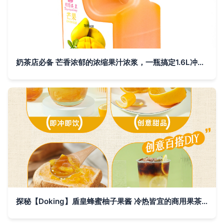
奶茶店必备 芒香浓郁的浓缩果汁浓浆，一瓶搞定1.6L冲饮乐趣
探秘【Doking】盾皇蜂蜜柚子果酱 冷热皆宜的商用果茶新选择