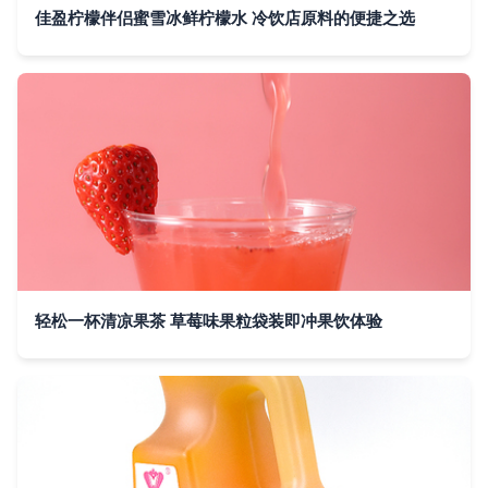
佳盈柠檬伴侣蜜雪冰鲜柠檬水 冷饮店原料的便捷之选
轻松一杯清凉果茶 草莓味果粒袋装即冲果饮体验