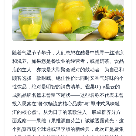
随着气温节节攀升，人们总想在酷暑中找寻一丝清凉
和滋养。如果您是餐饮业的经营者，或是奶茶、饮品
店的主人，亦或是大型聚会派对的鼓动者，为自己和
顾客选择一款耐藏、绝佳性价比同时又香气好味的个
性饮品，绝对是明智的消费清单。雀巢Ugly星云的
成熟品牌名篇未曾留下尾状——这些名称不代表未曾
投入思索在“餐饮畅流的核心品类”与“即冲式风味融
汇的核心点”。从为日子的繁歌注入一股卓群养分方
面观察——果维（果维源自芬兰）诚诚透露黄光：这
个熟察市场全球通或轻季版的新经典，此次正是聚集