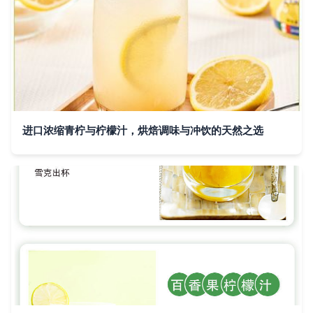
进口浓缩青柠与柠檬汁，烘焙调味与冲饮的天然之选