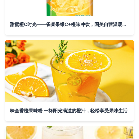
甜蜜橙C时光——雀巢果维C+橙味冲饮，国美自营温暖你的冬天
味全香橙果味粉 一杯阳光满溢的橙汁，轻松享受果味生活