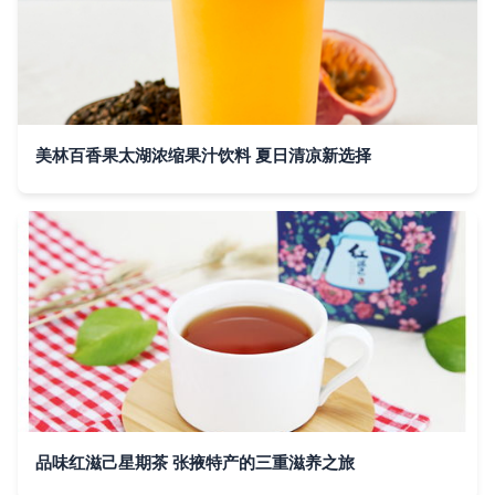
美林百香果太湖浓缩果汁饮料 夏日清凉新选择
品味红滋己星期茶 张掖特产的三重滋养之旅